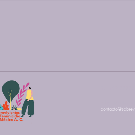
"Mujeres Imparables, Mujeres que
Refle
Inspiran"
salud 
nuest
espaci
Tel. +52 2282
sobrevivientes.
contacto@sobrevi