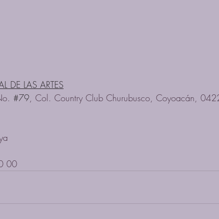
L DE LAS ARTES
No. 
#79
, Col. Country Club Churubusco, Coyoacán, 042
ya
0 00