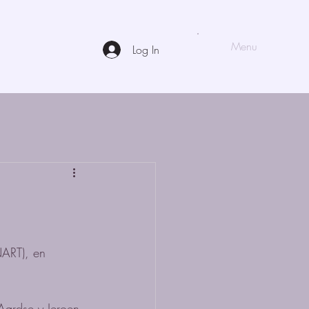
Menu
Log In
ART), en 
Aardse y Jeroen 