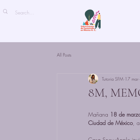
All Posts
Tutoria SFM
17 mar
8M, MEM
Mañana 
18 de marz
Ciudad de México
, a
Casa SnowApple invit