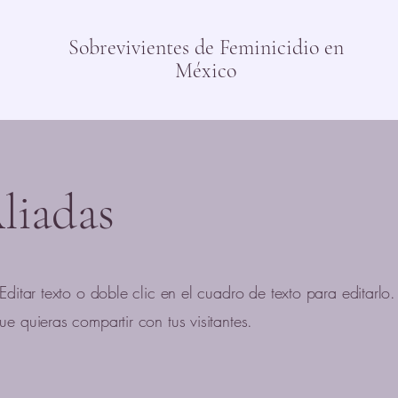
Sobrevivientes de Feminicidio en
México
liadas
Editar texto o doble clic en el cuadro de texto para editarlo
e quieras compartir con tus visitantes.